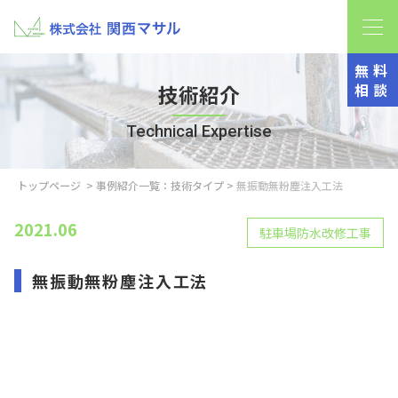
無料
相談
技術紹介
Technical Expertise
トップページ
>
事例紹介一覧：技術タイプ
>
無振動無粉塵注入工法
2021.06
駐車場防水改修工事
無振動無粉塵注入工法